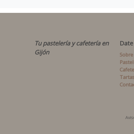
Tu pastelería y cafetería en
Date
Gijón
Sobre
Pastel
Cafete
Tarta
Conta
Avis