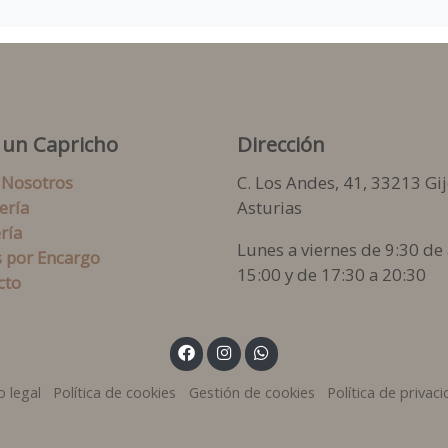
 un Capricho
Dirección
 Nosotros
C. Los Andes, 41, 33213 Gij
ería
Asturias
ría
Lunes a viernes de 9:30 de 
s por Encargo
15:00 y de 17:30 a 20:30
cto
o legal
Política de cookies
Gestión de cookies
Política de privac