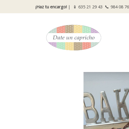
¡Haz tu encargo!
| 📱
635 21 29 43
📞
984 08 76
Catálogo
Barrita de millonario