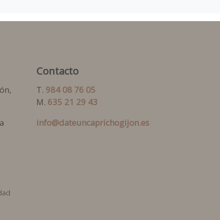
Contacto
ón,
T.
984 08 76 05
M.
635 21 29 43
a
info@dateuncaprichogijon.es
idad