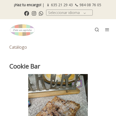
¡Haz tu encargo!
| 📱
635 21 29 43
📞
984 08 76 05
Seleccionar idioma
Catálogo
Cookie Bar