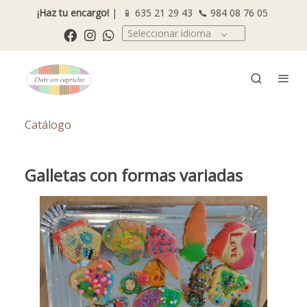
¡Haz tu encargo!
| 📱
635 21 29 43
📞
984 08 76 05
Seleccionar idioma
Catálogo
Galletas con formas variadas