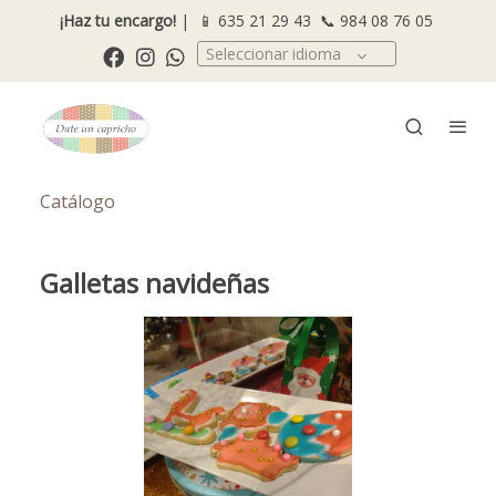
¡Haz tu encargo!
| 📱
635 21 29 43
📞
984 08 76 05
Seleccionar idioma
Catálogo
Galletas navideñas