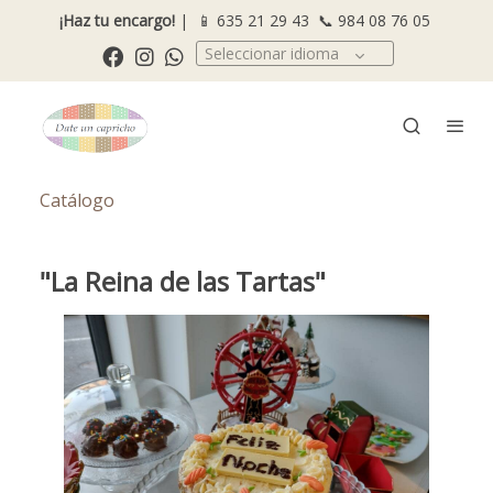
¡Haz tu encargo!
| 📱
635 21 29 43
📞
984 08 76 05
Seleccionar idioma
Catálogo
"La Reina de las Tartas"