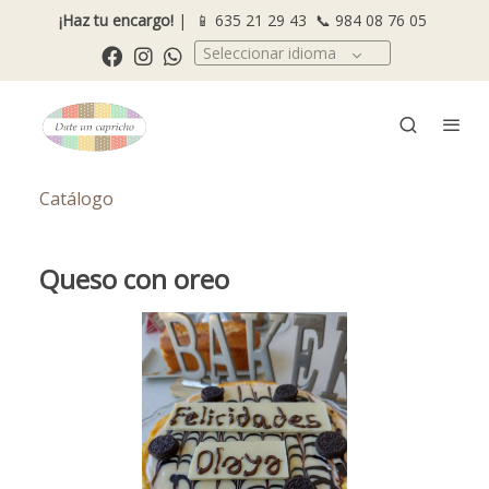
¡Haz tu encargo!
| 📱
635 21 29 43
📞
984 08 76 05
Seleccionar idioma
Catálogo
Queso con oreo