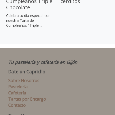
Cumpleaños Triple
cerditos
Chocolate
Celebra tu día especial con
nuestra Tarta de
Cumpleaños "Triple ...
Tu pastelería y cafetería en Gijón
Date un Capricho
Sobre Nosotros
Pastelería
Cafetería
Tartas por Encargo
Contacto