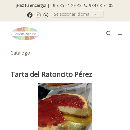
¡Haz tu encargo!
| 📱
635 21 29 43
📞
984 08 76 05
Seleccionar idioma
Catálogo
Tarta del Ratoncito Pérez