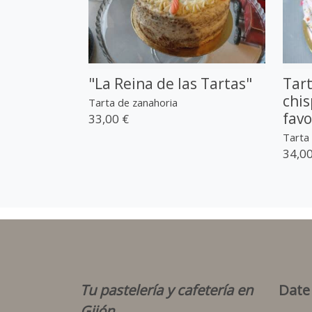
"La Reina de las Tartas"
Tart
chis
Tarta de zanahoria
favo
33,00 €
Tarta 
34,00
Tu pastelería y cafetería en
Date
Gijón