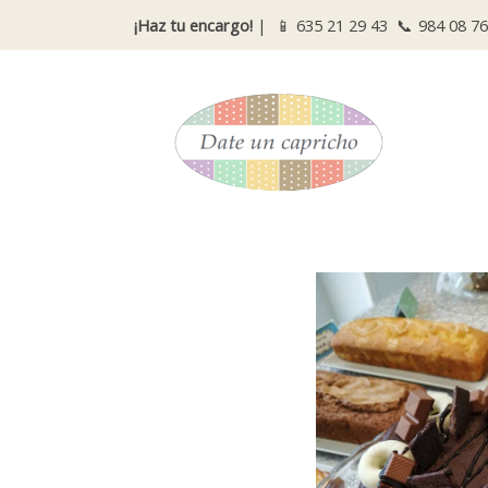
¡Haz tu encargo!
| 📱
635 21 29 43
📞
984 08 76
Catálogo
Tarta "Muerte por Chocolate"