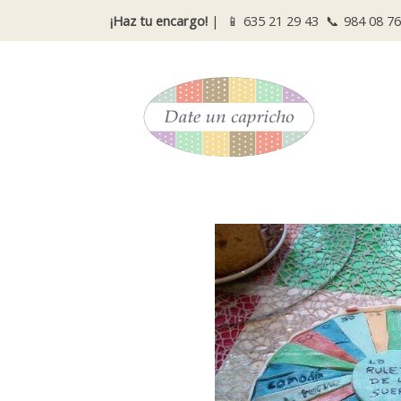
¡Haz tu encargo!
| 📱
635 21 29 43
📞
984 08 76
Catálogo
Tarta Ruleta de la Suerte