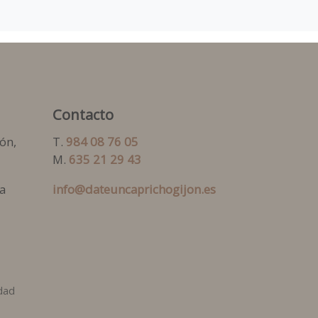
Contacto
ón,
T.
984 08 76 05
M.
635 21 29 43
a
info@dateuncaprichogijon.es
idad