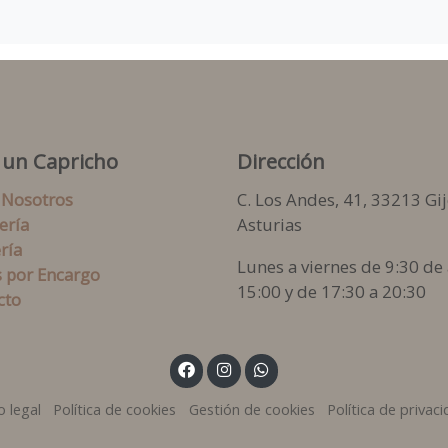
 un Capricho
Dirección
 Nosotros
C. Los Andes, 41, 33213 Gij
ería
Asturias
ría
Lunes a viernes de 9:30 de 
s por Encargo
15:00 y de 17:30 a 20:30
cto
o legal
Política de cookies
Gestión de cookies
Política de privac