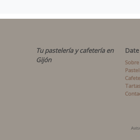
Tu pastelería y cafetería en
Date
Gijón
Sobre
Pastel
Cafete
Tarta
Conta
Avis