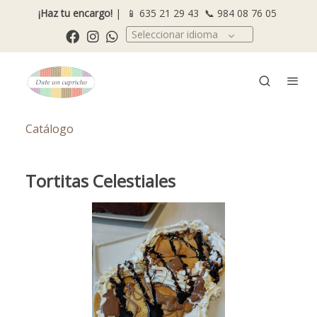
¡Haz tu encargo!
| 📱
635 21 29 43
📞
984 08 76 05
Seleccionar idioma
Catálogo
Tortitas Celestiales