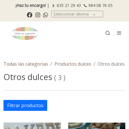
¡Haz tu encargo!
| 📱
635 21 29 43
📞
984 08 76 05
Seleccionar idioma
Todas las categorías
Productos dulces
Otros dulces
Otros dulces
(
3
)
Filtrar productos