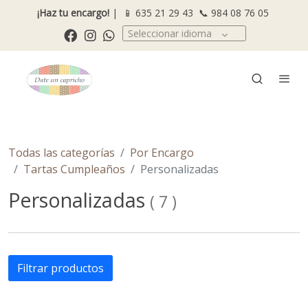
¡Haz tu encargo!
| 📱
635 21 29 43
📞
984 08 76 05
Seleccionar idioma
Todas las categorías
Por Encargo
Tartas Cumpleaños
Personalizadas
Personalizadas
(
7
)
Filtrar productos