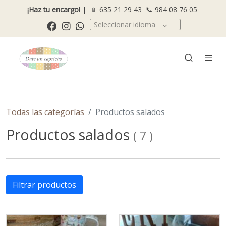
¡Haz tu encargo!
| 📱
635 21 29 43
📞
984 08 76 05
Seleccionar idioma
Todas las categorías
Productos salados
Productos salados
(
7
)
Filtrar productos