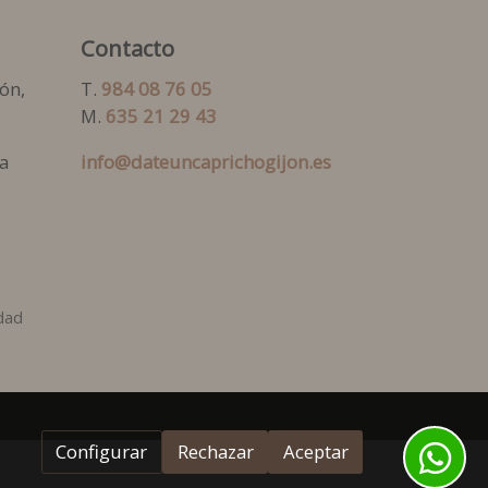
Contacto
ón,
T.
984 08 76 05
M.
635 21 29 43
a
info@dateuncaprichogijon.es
idad
Configurar
Rechazar
Aceptar