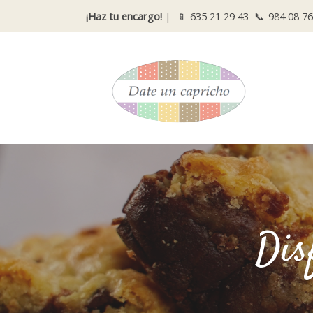
¡Haz tu encargo!
| 📱
635 21 29 43
📞
984 08 76
Dis