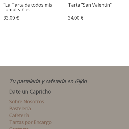
"La Tarta de todos mis
Tarta "San Valentín".
cumpleaños"
33,00 €
34,00 €
Tu pastelería y cafetería en Gijón
Date un Capricho
Sobre Nosotros
Pastelería
Cafetería
Tartas por Encargo