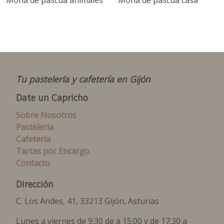
Tu pastelería y cafetería en Gijón
Date un Capricho
Sobre Nosotros
Pastelería
Cafetería
Tartas por Encargo
Contacto
Dirección
C. Los Andes, 41, 33213 Gijón, Asturias
Lunes a viernes de 9:30 de a 15:00 y de 17:30 a