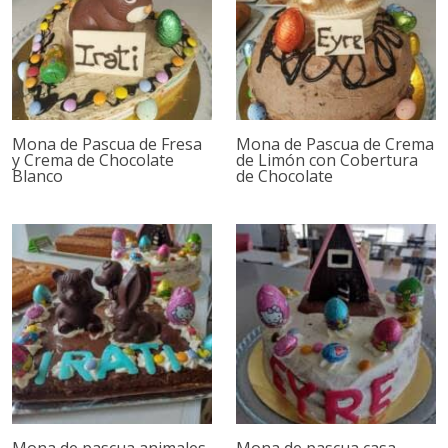
Mona de Pascua de Fresa
Mona de Pascua de Crema
y Crema de Chocolate
de Limón con Cobertura
Blanco
de Chocolate
Mona de pascua animales
Mona de pascua casa