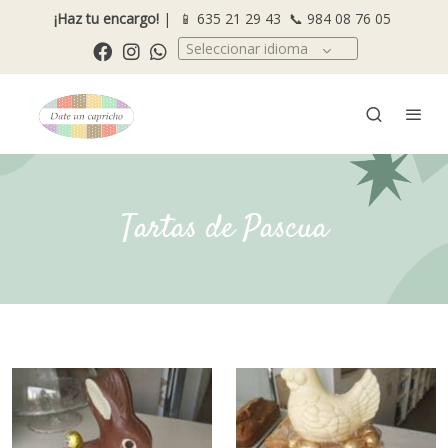
¡Haz tu encargo!
| 📱
635 21 29 43
📞
984 08 76 05
Seleccionar idioma
Tartas de Pascua